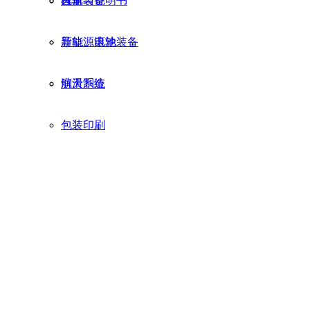
齿轮
汽车装备
样册与说明书
导轨、滚轮
新能源电池装备
润滑系统
航天制造
包装印刷