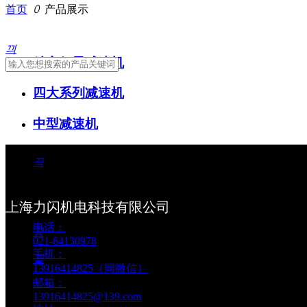
首页
ꄲ
产品展示
끠
精密行星减速机
四大系列减速机
中型减速机
ꀁ
高精度齿条
끅
研磨齿条
服务热线
上海力闪机电科技有限公司
精铣齿条
电话：
뀩
021-64130978
齿轮
手机：
뀥
13916414825（同微信）
导轨、滚轮
邮箱：
服务时间
13916414825@139.com