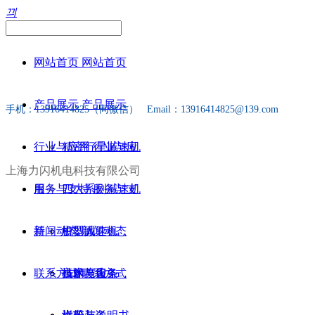
끠
网站首页
网站首页
产品展示
产品展示
手机：13916414825（同微信） Email：13916414825@139.com
行业与应用
精密行星减速机
行业与应
上海力闪机电科技有限公司
用
服务与支持
四大系列减速机
服务与支
持
新闻动态
中型减速机
机器人
新闻动态
联系方式
高精度齿条
机床
技术与服务
联系方式