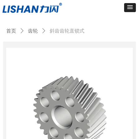
首页
ꄲ
齿轮
ꄲ
斜齿齿轮直锁式